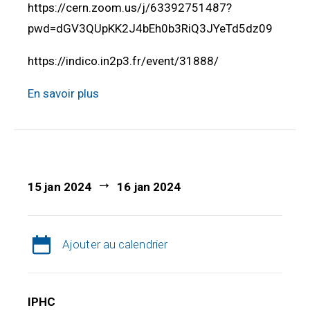
https://cern.zoom.us/j/63392751487?
pwd=dGV3QUpKK2J4bEh0b3RiQ3JYeTd5dz09
https://indico.in2p3.fr/event/31888/
En savoir plus
15 jan 2024
16 jan 2024
Ajouter au calendrier
IPHC