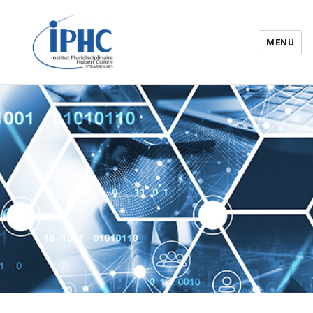
MENU
Institut pluridisciplinaire Hubert
Curien – IPHC