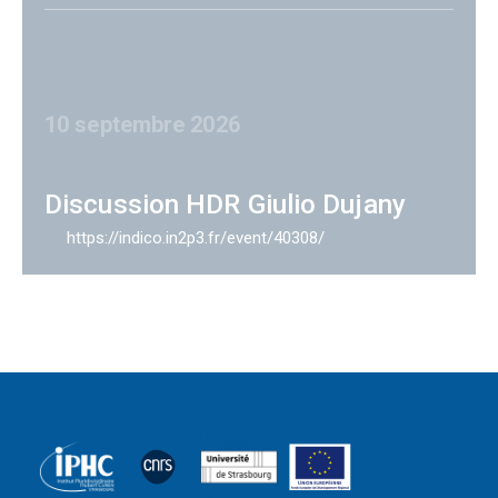
10 septembre 2026
Discussion HDR Giulio Dujany
https://indico.in2p3.fr/event/40308/