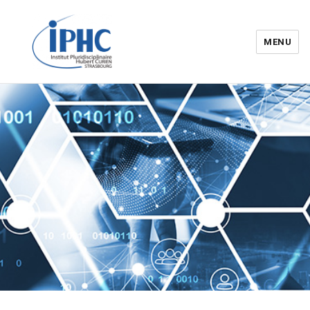
MENU
Institut pluridisciplinaire Hubert
Curien – IPHC