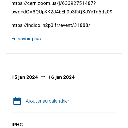
https://cern.zoom.us/j/63392751487?
pwd=dGV3QUpKK2J4bEh0b3RiQ3JYeTd5dz09
https://indico.in2p3.fr/event/31888/
En savoir plus
15 jan 2024
16 jan 2024
Ajouter au calendrier
IPHC