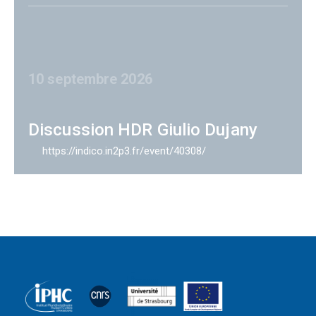
10 septembre 2026
Discussion HDR Giulio Dujany
https://indico.in2p3.fr/event/40308/