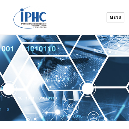
MENU
Institut pluridisciplinaire Hubert
Curien – IPHC