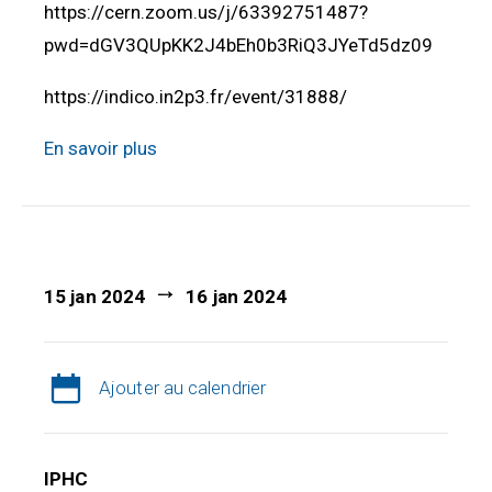
https://cern.zoom.us/j/63392751487?
pwd=dGV3QUpKK2J4bEh0b3RiQ3JYeTd5dz09
https://indico.in2p3.fr/event/31888/
En savoir plus
15 jan 2024
16 jan 2024
Ajouter au calendrier
IPHC