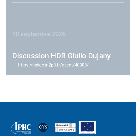
10 septembre 2026
Discussion HDR Giulio Dujany
https://indico.in2p3.fr/event/40308/