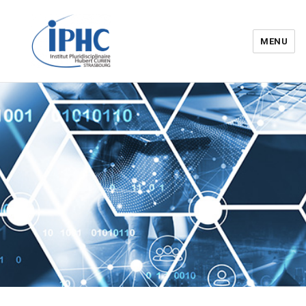
MENU
Institut pluridisciplinaire Hubert
Curien – IPHC