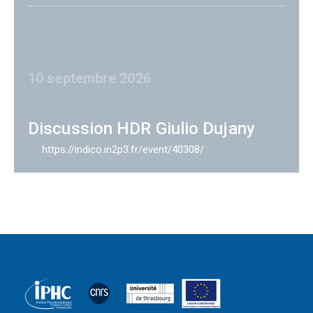
10 septembre 2026
Discussion HDR Giulio Dujany
https://indico.in2p3.fr/event/40308/