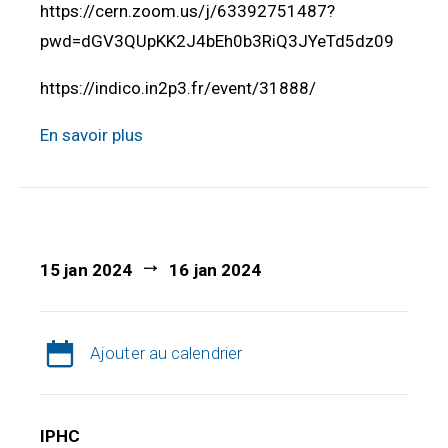
https://cern.zoom.us/j/63392751487?
pwd=dGV3QUpKK2J4bEh0b3RiQ3JYeTd5dz09
https://indico.in2p3.fr/event/31888/
En savoir plus
15 jan 2024
16 jan 2024
Ajouter au calendrier
IPHC