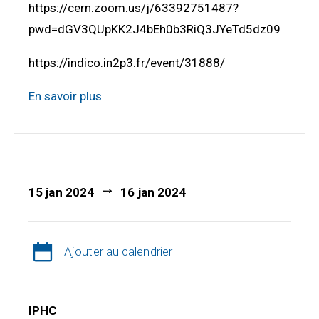
https://cern.zoom.us/j/63392751487?
pwd=dGV3QUpKK2J4bEh0b3RiQ3JYeTd5dz09
https://indico.in2p3.fr/event/31888/
En savoir plus
15 jan 2024
16 jan 2024
Ajouter au calendrier
IPHC