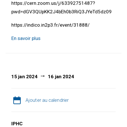
https://cern.zoom.us/j/63392751487?
pwd=dGV3QUpKK2J4bEh0b3RiQ3JYeTd5dz09
https://indico.in2p3.fr/event/31888/
En savoir plus
15 jan 2024
16 jan 2024
Ajouter au calendrier
IPHC