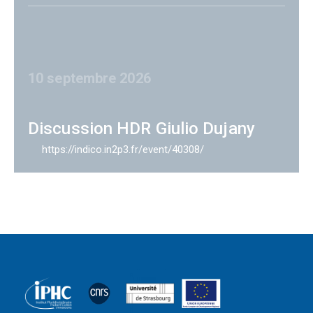
10 septembre 2026
Discussion HDR Giulio Dujany
https://indico.in2p3.fr/event/40308/