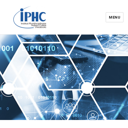
MENU
Institut pluridisciplinaire Hubert
Curien – IPHC