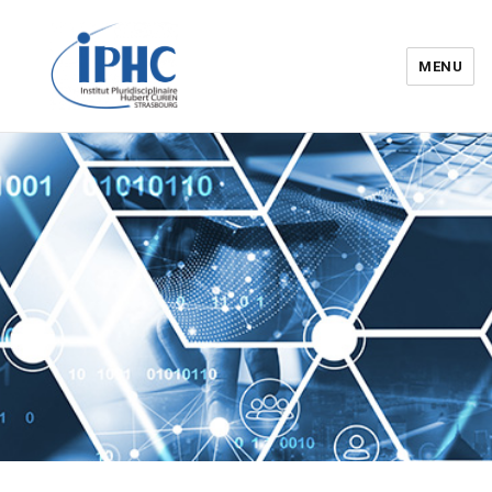
MENU
Institut pluridisciplinaire Hubert
Curien – IPHC