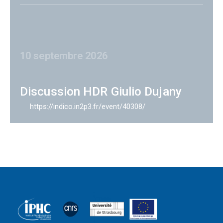
10 septembre 2026
Discussion HDR Giulio Dujany
https://indico.in2p3.fr/event/40308/