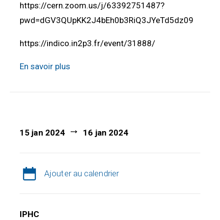
https://cern.zoom.us/j/63392751487?
pwd=dGV3QUpKK2J4bEh0b3RiQ3JYeTd5dz09
https://indico.in2p3.fr/event/31888/
En savoir plus
15 jan 2024
16 jan 2024
Ajouter au calendrier
IPHC