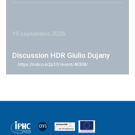
10 septembre 2026
Discussion HDR Giulio Dujany
https://indico.in2p3.fr/event/40308/