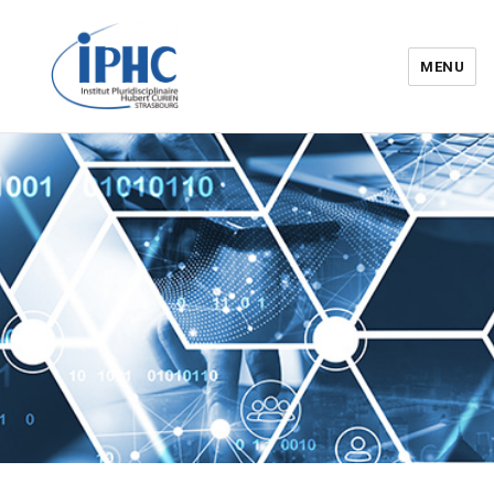
MENU
Institut pluridisciplinaire Hubert
Curien – IPHC