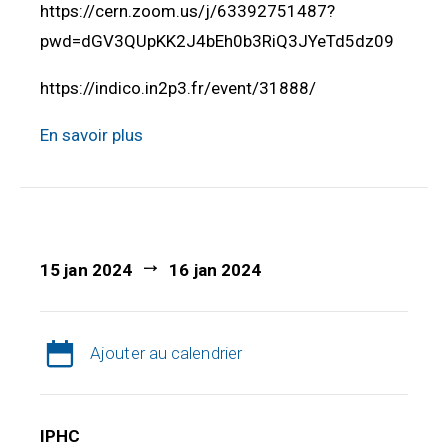
https://cern.zoom.us/j/63392751487?
pwd=dGV3QUpKK2J4bEh0b3RiQ3JYeTd5dz09
https://indico.in2p3.fr/event/31888/
En savoir plus
15 jan 2024
16 jan 2024
Ajouter au calendrier
IPHC