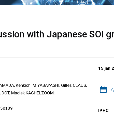
ssion with Japanese SOI g
15 jan 
YAMADA, Kenkichi MIYABAYASHI, Gilles CLAUS,
A
AUDOT, Maciek KACHELZOOM:
d5dz09
IPHC