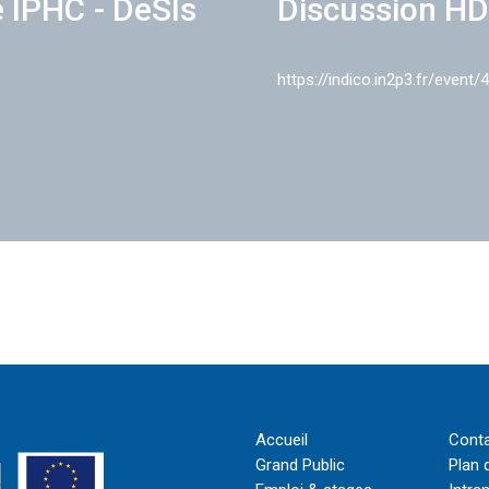
e IPHC - DeSIs
Discussion HD
https://indico.in2p3.fr/event/
Accueil
Cont
Grand Public
Plan 