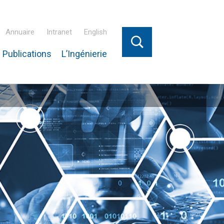
Annuaire
Intranet
English
 Publications
L’Ingénierie