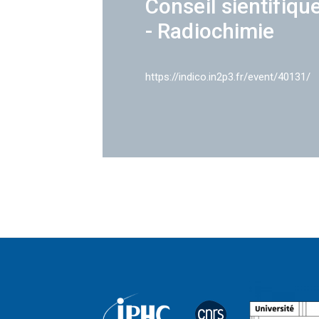
Conseil sientifiqu
- Radiochimie
https://indico.in2p3.fr/event/40131/