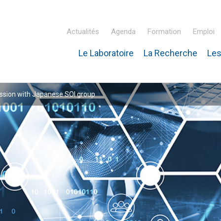
Actualités
Agenda
Formation
Emploi
Le Laboratoire
La Recherche
Les
inaire Hubert Curien – IPHC
ssion with Japanese SOI group