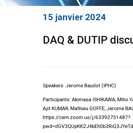
15 janvier 2024
DAQ & DUTIP discu
Speakers: Jerome Baudot (IPHC)
Participants: Akimasa ISHIKAWA, Miho 
Ajit KUMAR, Mathieu GOFFE, Jerome B
https://cern.zoom.us/j/63392751487?
pwd=dGV3QUpKK2J4bEh0b3RiQ3JYeT