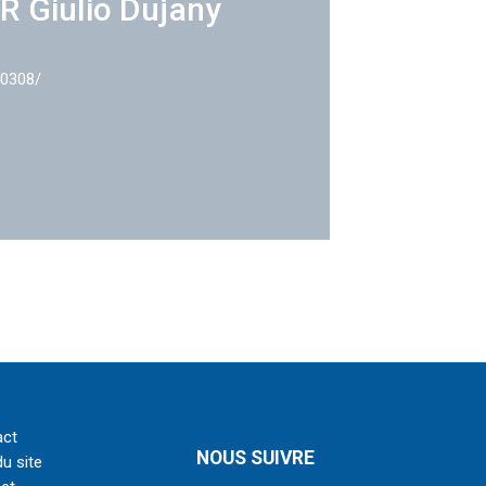
R Giulio Dujany
40308/
act
NOUS SUIVRE
du site