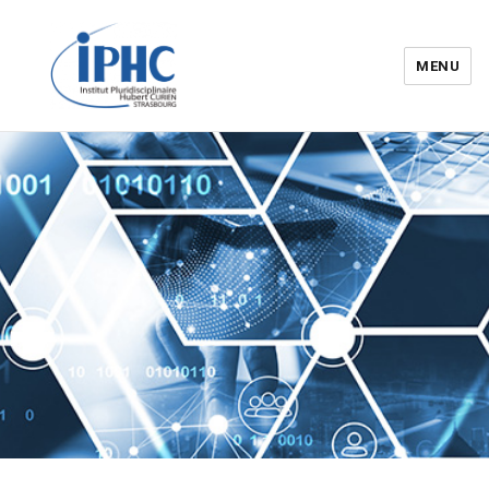
MENU
Institut pluridisciplinaire Hubert
Curien – IPHC