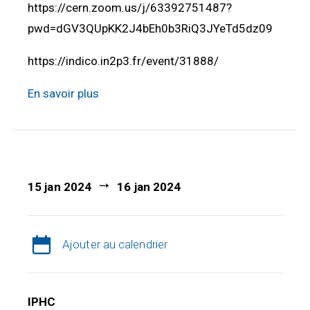
https://cern.zoom.us/j/63392751487?
pwd=dGV3QUpKK2J4bEh0b3RiQ3JYeTd5dz09
https://indico.in2p3.fr/event/31888/
En savoir plus
15 jan 2024
16 jan 2024
Ajouter au calendrier
IPHC