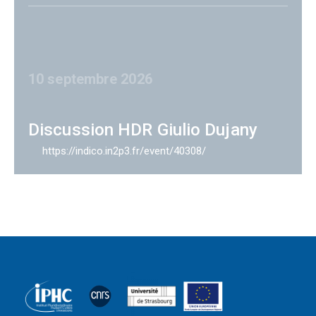
10 septembre 2026
Discussion HDR Giulio Dujany
https://indico.in2p3.fr/event/40308/