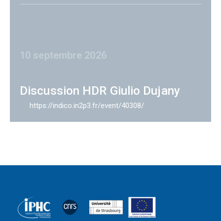
10 septembre 2026
Discussion HDR Giulio Dujany
https://indico.in2p3.fr/event/40308/