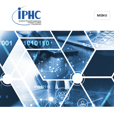
MENU
Institut pluridisciplinaire Hubert
Curien – IPHC