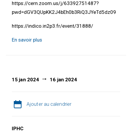
https://cern.zoom.us/j/63392751487?
pwd=dGV3QUpKK2J4bEh0b3RiQ3JYeTd5dz09
https://indico.in2p3.fr/event/31888/
En savoir plus
15 jan 2024
16 jan 2024
Ajouter au calendrier
IPHC