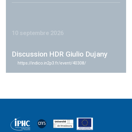
10 septembre 2026
Discussion HDR Giulio Dujany
https://indico.in2p3.fr/event/40308/