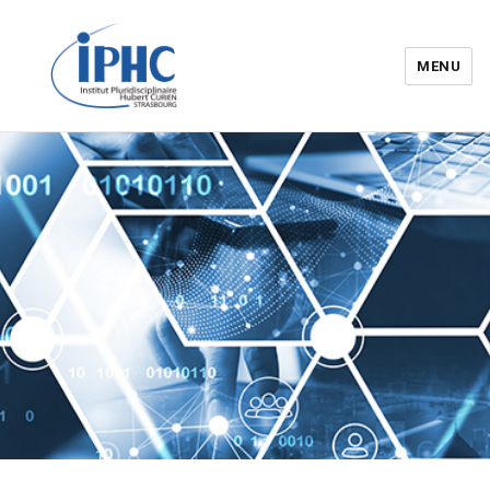
MENU
Institut pluridisciplinaire Hubert
Curien – IPHC