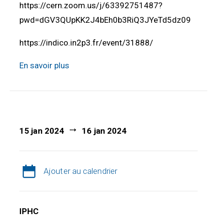
https://cern.zoom.us/j/63392751487?
pwd=dGV3QUpKK2J4bEh0b3RiQ3JYeTd5dz09
https://indico.in2p3.fr/event/31888/
En savoir plus
15 jan 2024
16 jan 2024
Ajouter au calendrier
IPHC