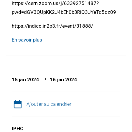
https://cern.zoom.us/j/63392751487?
pwd=dGV3QUpKK2J4bEh0b3RiQ3JYeTd5dz09
https://indico.in2p3.fr/event/31888/
En savoir plus
15 jan 2024
16 jan 2024
Ajouter au calendrier
IPHC