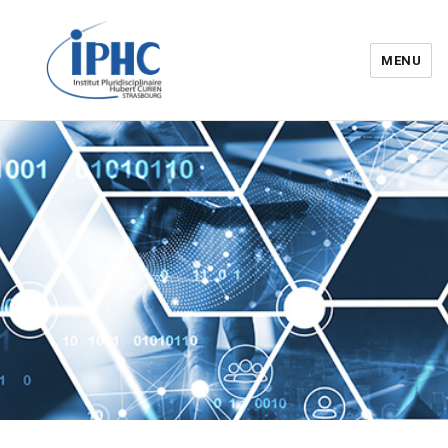
MENU
Institut pluridisciplinaire Hubert
Curien – IPHC