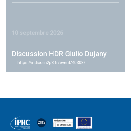
10 septembre 2026
Discussion HDR Giulio Dujany
https://indico.in2p3.fr/event/40308/