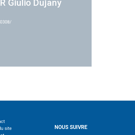
R Giulio Dujany
40308/
act
NOUS SUIVRE
du site