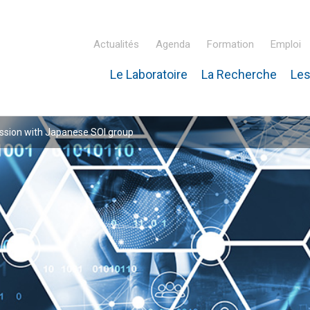
Actualités
Agenda
Formation
Emploi
Le Laboratoire
La Recherche
Les
inaire Hubert Curien – IPHC
ssion with Japanese SOI group