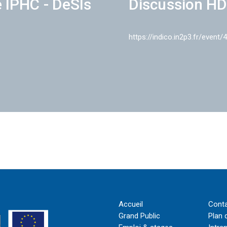
e IPHC - DeSIs
Discussion HD
https://indico.in2p3.fr/event/
Accueil
Cont
Grand Public
Plan 