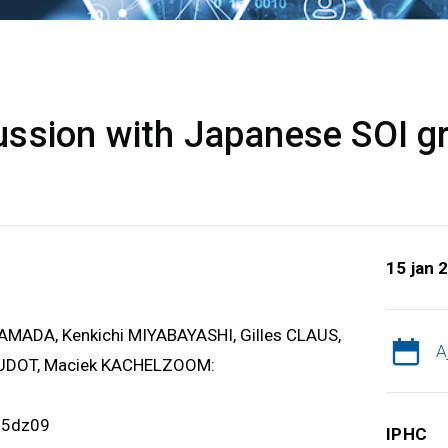
ssion with Japanese SOI g
15 jan 
YAMADA, Kenkichi MIYABAYASHI, Gilles CLAUS,
A
AUDOT, Maciek KACHELZOOM:
d5dz09
IPHC