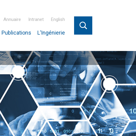
Annuaire
Intranet
English
 Publications
L’Ingénierie