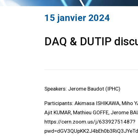
15 janvier 2024
DAQ & DUTIP discu
Speakers: Jerome Baudot (IPHC)
Participants: Akimasa ISHIKAWA, Miho 
Ajit KUMAR, Mathieu GOFFE, Jerome B
https://cern.zoom.us/j/63392751487?
pwd=dGV3QUpKK2J4bEh0b3RiQ3JYeT