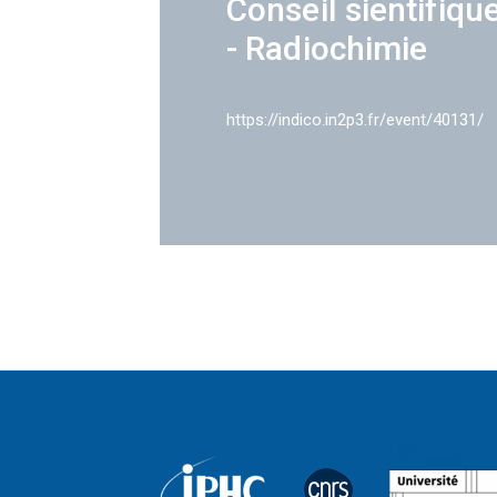
Conseil sientifiqu
- Radiochimie
https://indico.in2p3.fr/event/40131/