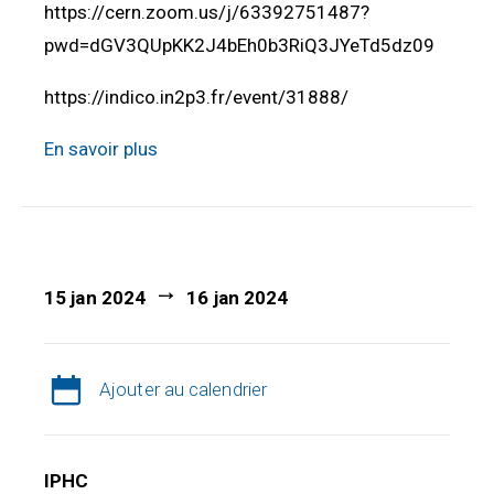
https://cern.zoom.us/j/63392751487?
pwd=dGV3QUpKK2J4bEh0b3RiQ3JYeTd5dz09
https://indico.in2p3.fr/event/31888/
En savoir plus
15 jan 2024
16 jan 2024
Ajouter au calendrier
IPHC