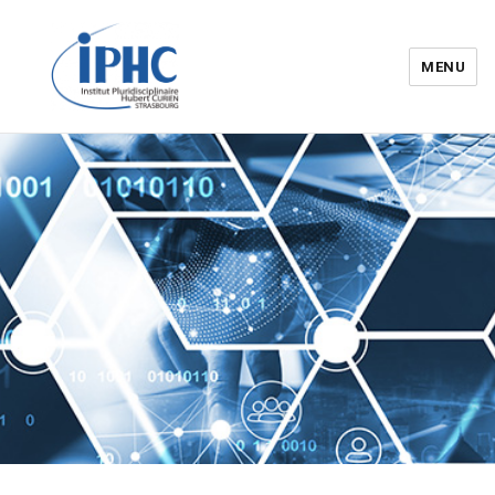
MENU
Institut pluridisciplinaire Hubert
Curien – IPHC