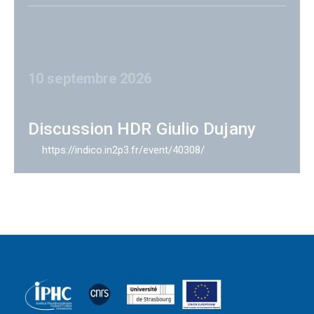
10 septembre 2026
Discussion HDR Giulio Dujany
https://indico.in2p3.fr/event/40308/