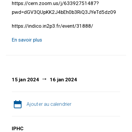
https://cern.zoom.us/j/63392751487?
pwd=dGV3QUpKK2J4bEh0b3RiQ3JYeTd5dz09
https://indico.in2p3.fr/event/31888/
En savoir plus
15 jan 2024
16 jan 2024
Ajouter au calendrier
IPHC