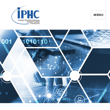
MENU
Institut pluridisciplinaire Hubert
Curien – IPHC