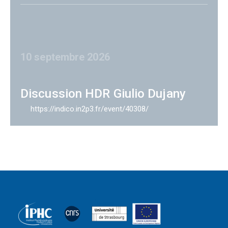
10 septembre 2026
Discussion HDR Giulio Dujany
https://indico.in2p3.fr/event/40308/