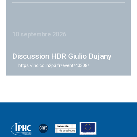
10 septembre 2026
Discussion HDR Giulio Dujany
https://indico.in2p3.fr/event/40308/