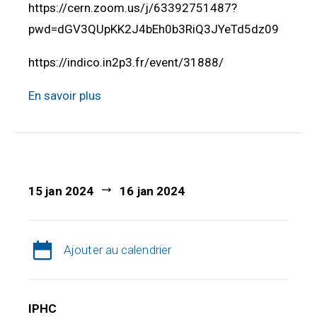
https://cern.zoom.us/j/63392751487?
pwd=dGV3QUpKK2J4bEh0b3RiQ3JYeTd5dz09
https://indico.in2p3.fr/event/31888/
En savoir plus
15 jan 2024
16 jan 2024
Ajouter au calendrier
IPHC