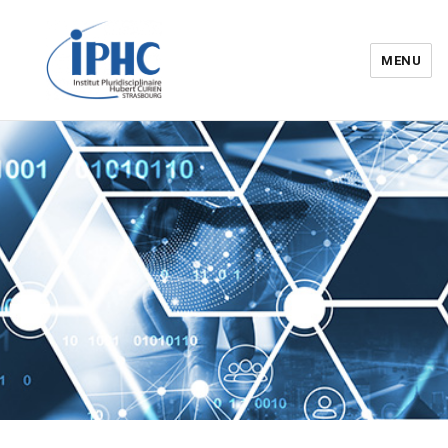
MENU
Institut pluridisciplinaire Hubert
Curien – IPHC