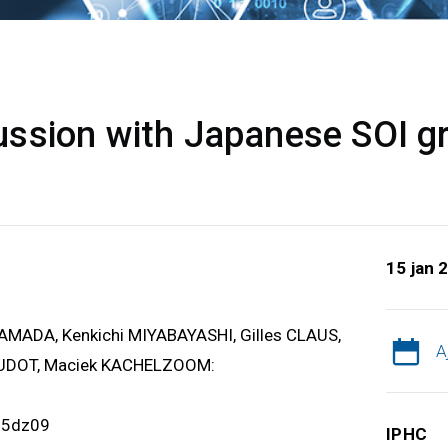
ssion with Japanese SOI g
15 jan 
YAMADA, Kenkichi MIYABAYASHI, Gilles CLAUS,
A
AUDOT, Maciek KACHELZOOM:
d5dz09
IPHC