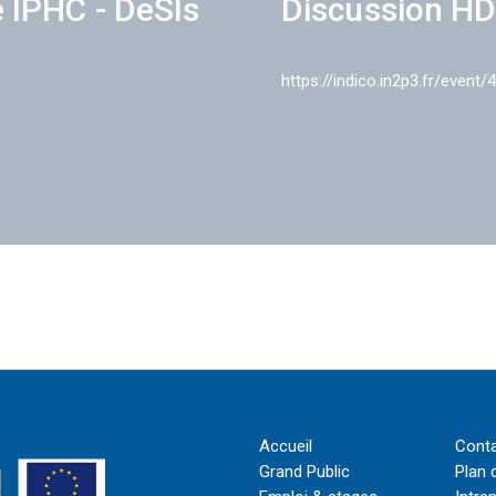
e IPHC - DeSIs
Discussion HD
https://indico.in2p3.fr/event/
Accueil
Cont
Grand Public
Plan 