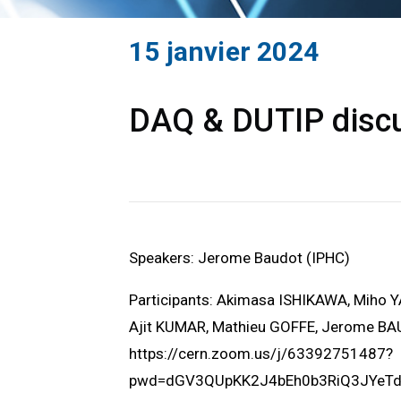
15 janvier 2024
DAQ & DUTIP discu
Speakers: Jerome Baudot (IPHC)
Participants: Akimasa ISHIKAWA, Miho 
Ajit KUMAR, Mathieu GOFFE, Jerome B
https://cern.zoom.us/j/63392751487?
pwd=dGV3QUpKK2J4bEh0b3RiQ3JYeT