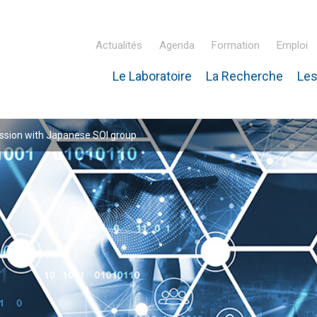
Actualités
Agenda
Formation
Emploi
Le Laboratoire
La Recherche
Les
inaire Hubert Curien – IPHC
ssion with Japanese SOI group