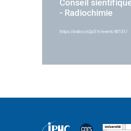
Conseil sientifiqu
- Radiochimie
https://indico.in2p3.fr/event/40131/