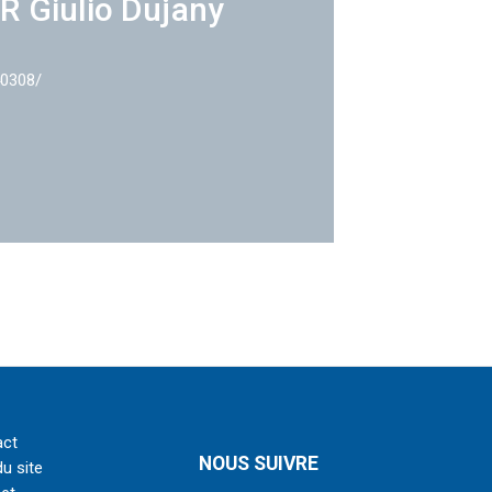
R Giulio Dujany
40308/
act
NOUS SUIVRE
du site