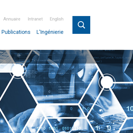
Annuaire
Intranet
English
 Publications
L’Ingénierie