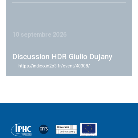
10 septembre 2026
Discussion HDR Giulio Dujany
https://indico.in2p3.fr/event/40308/