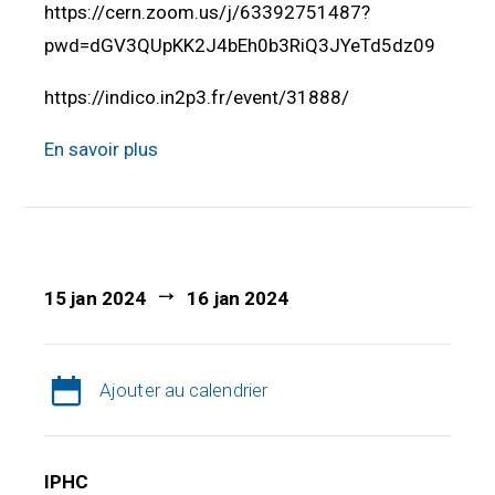
https://cern.zoom.us/j/63392751487?
pwd=dGV3QUpKK2J4bEh0b3RiQ3JYeTd5dz09
https://indico.in2p3.fr/event/31888/
En savoir plus
15 jan 2024
16 jan 2024
Ajouter au calendrier
IPHC