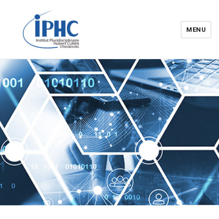
MENU
Institut pluridisciplinaire Hubert
Curien – IPHC