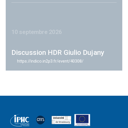
10 septembre 2026
Discussion HDR Giulio Dujany
https://indico.in2p3.fr/event/40308/