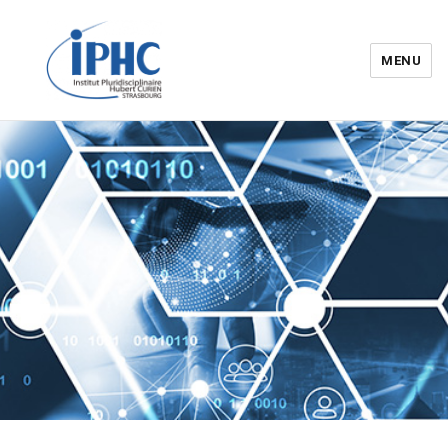
MENU
Institut pluridisciplinaire Hubert
Curien – IPHC