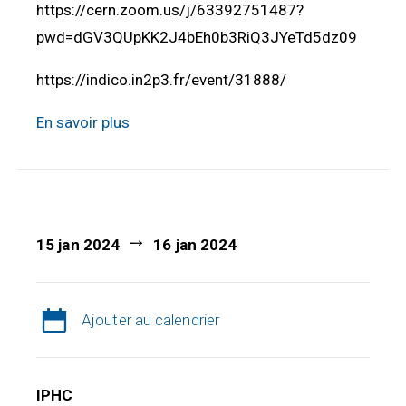
https://cern.zoom.us/j/63392751487?
pwd=dGV3QUpKK2J4bEh0b3RiQ3JYeTd5dz09
https://indico.in2p3.fr/event/31888/
En savoir plus
15 jan 2024
16 jan 2024
Ajouter au calendrier
IPHC