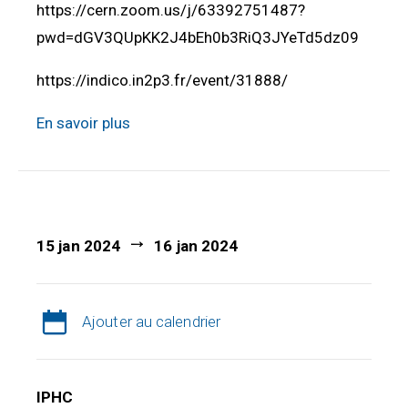
https://cern.zoom.us/j/63392751487?
pwd=dGV3QUpKK2J4bEh0b3RiQ3JYeTd5dz09
https://indico.in2p3.fr/event/31888/
En savoir plus
15 jan 2024
16 jan 2024
Ajouter au calendrier
IPHC