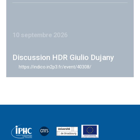
10 septembre 2026
Discussion HDR Giulio Dujany
https://indico.in2p3.fr/event/40308/