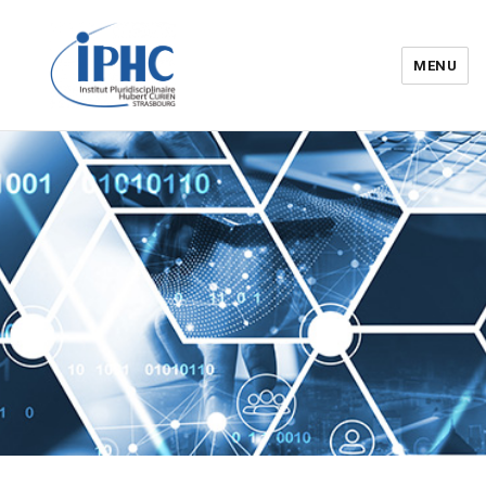
MENU
Institut pluridisciplinaire Hubert
Curien – IPHC