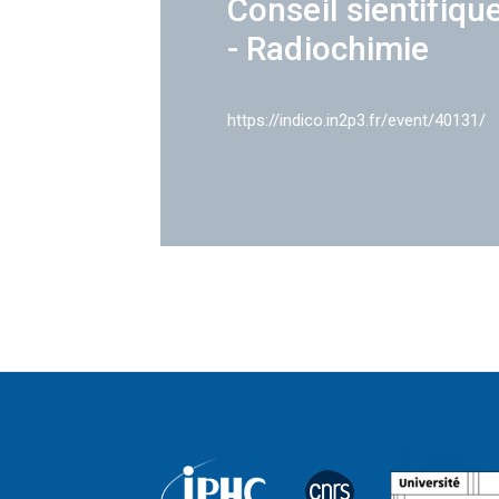
Conseil sientifiqu
- Radiochimie
https://indico.in2p3.fr/event/40131/