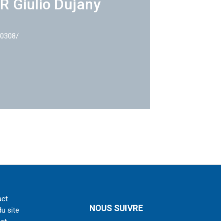
R Giulio Dujany
40308/
act
NOUS SUIVRE
du site