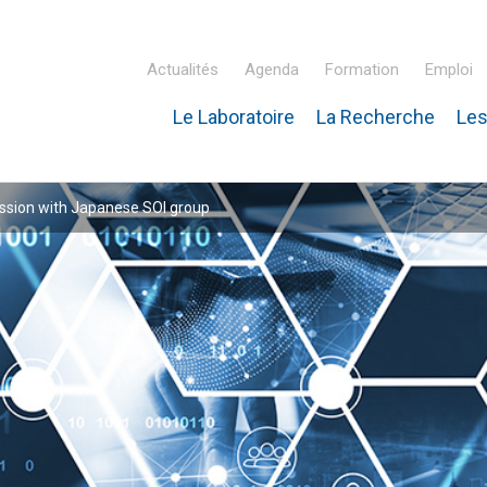
Actualités
Agenda
Formation
Emploi
Le Laboratoire
La Recherche
Les
inaire Hubert Curien – IPHC
ssion with Japanese SOI group