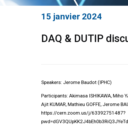
15 janvier 2024
DAQ & DUTIP discu
Speakers: Jerome Baudot (IPHC)
Participants: Akimasa ISHIKAWA, Miho 
Ajit KUMAR, Mathieu GOFFE, Jerome B
https://cern.zoom.us/j/63392751487?
pwd=dGV3QUpKK2J4bEh0b3RiQ3JYeT