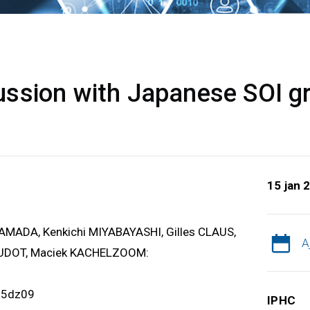
ssion with Japanese SOI g
15 jan 
YAMADA, Kenkichi MIYABAYASHI, Gilles CLAUS,
A
AUDOT, Maciek KACHELZOOM:
d5dz09
IPHC