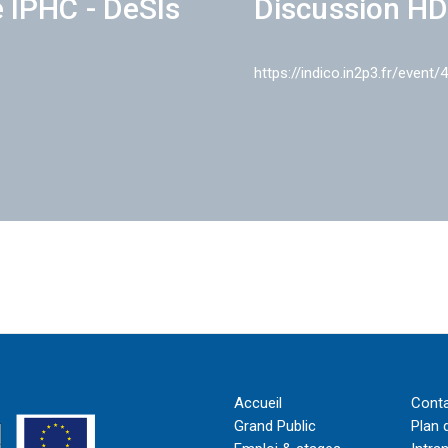
e IPHC - DeSIs
Discussion HD
https://indico.in2p3.fr/event/
Accueil
Cont
Grand Public
Plan 