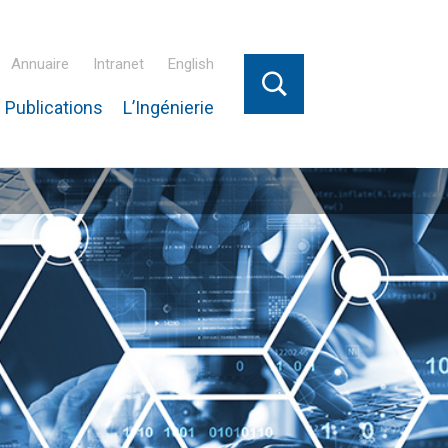
Annuaire
Intranet
English
 Publications
L’Ingénierie