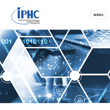
MENU
Institut pluridisciplinaire Hubert
Curien – IPHC