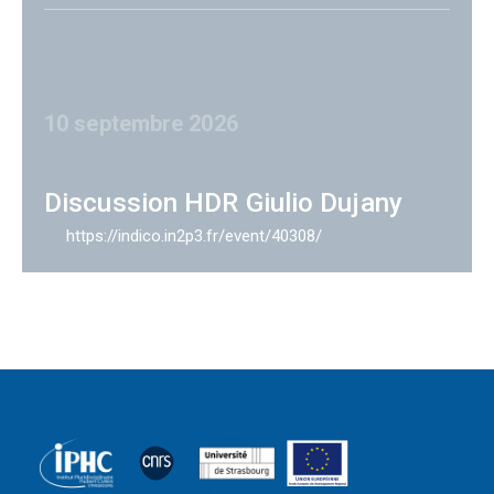
10 septembre 2026
Discussion HDR Giulio Dujany
https://indico.in2p3.fr/event/40308/