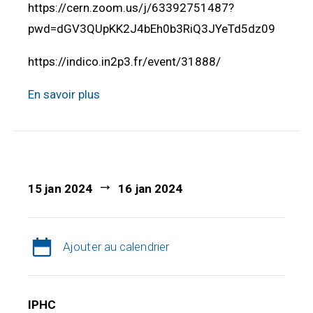
https://cern.zoom.us/j/63392751487?
pwd=dGV3QUpKK2J4bEh0b3RiQ3JYeTd5dz09
https://indico.in2p3.fr/event/31888/
En savoir plus
15 jan 2024
16 jan 2024
Ajouter au calendrier
IPHC