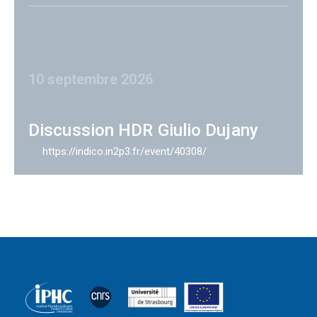
10 septembre 2026
Discussion HDR Giulio Dujany
https://indico.in2p3.fr/event/40308/