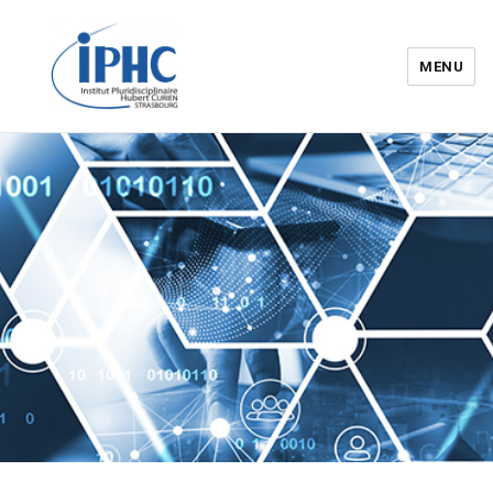
MENU
Institut pluridisciplinaire Hubert
Curien – IPHC