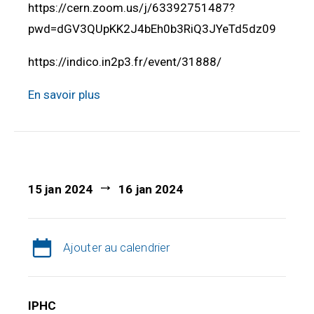
https://cern.zoom.us/j/63392751487?
pwd=dGV3QUpKK2J4bEh0b3RiQ3JYeTd5dz09
https://indico.in2p3.fr/event/31888/
En savoir plus
15 jan 2024
16 jan 2024
Ajouter au calendrier
IPHC