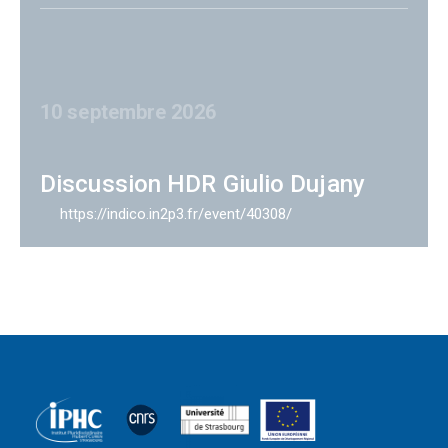
10 septembre 2026
Discussion HDR Giulio Dujany
https://indico.in2p3.fr/event/40308/