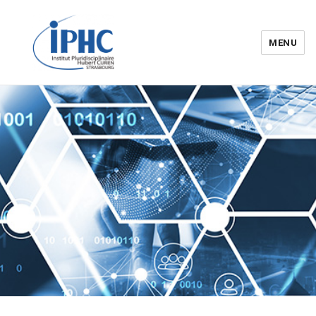
MENU
Institut pluridisciplinaire Hubert
Curien – IPHC