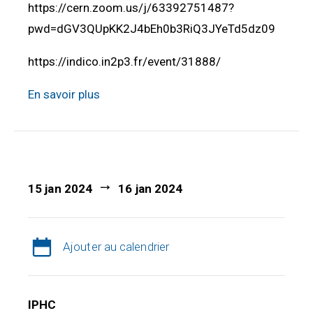
https://cern.zoom.us/j/63392751487?
pwd=dGV3QUpKK2J4bEh0b3RiQ3JYeTd5dz09
https://indico.in2p3.fr/event/31888/
En savoir plus
15 jan 2024
16 jan 2024
Ajouter au calendrier
IPHC