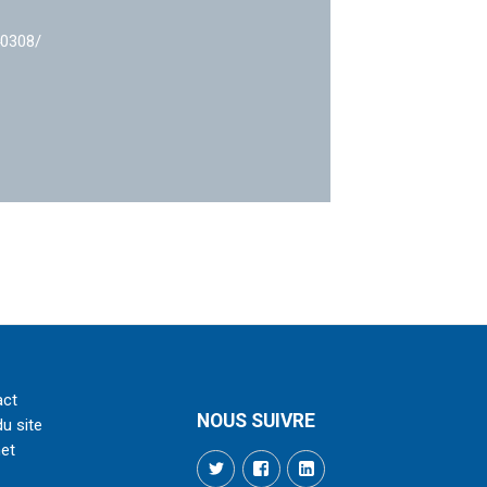
40308/
act
NOUS SUIVRE
du site
net
Twitter
Facebook
LinkedIn