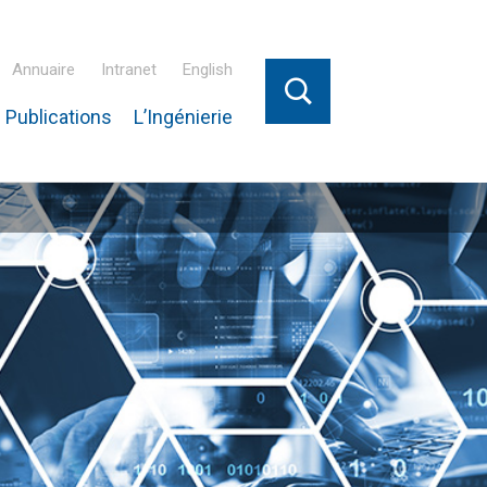
Annuaire
Intranet
English
 Publications
L’Ingénierie