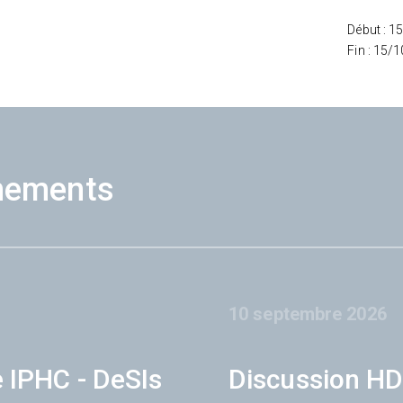
Début : 1
Fin : 15/
nements
10 septembre 2026
e IPHC - DeSIs
Discussion HD