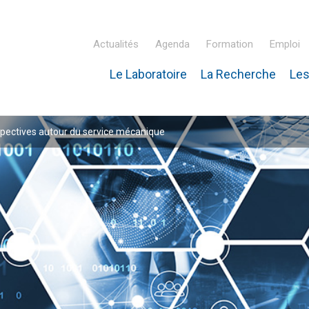
Actualités
Agenda
Formation
Emploi
Le Laboratoire
La Recherche
Les
inaire Hubert Curien – IPHC
spectives autour du service mécanique