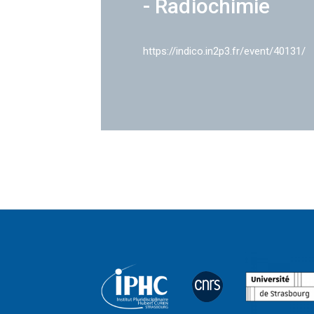
- Radiochimie
https://indico.in2p3.fr/event/40131/