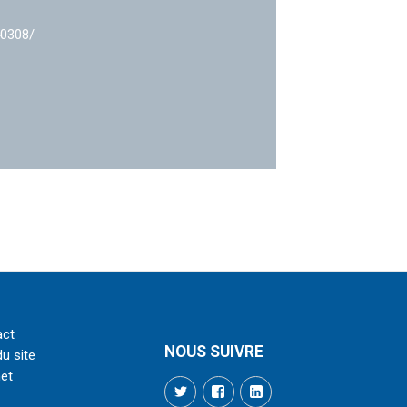
40308/
act
NOUS SUIVRE
du site
net
Twitter
Facebook
LinkedIn