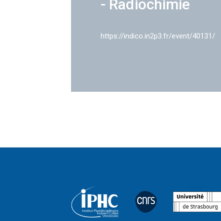
- Radiochimie
https://indico.in2p3.fr/event/40131/