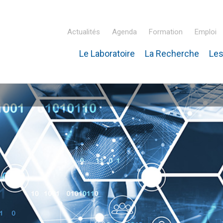
Actualités
Agenda
Formation
Emploi
Le Laboratoire
La Recherche
Les
inaire Hubert Curien – IPHC