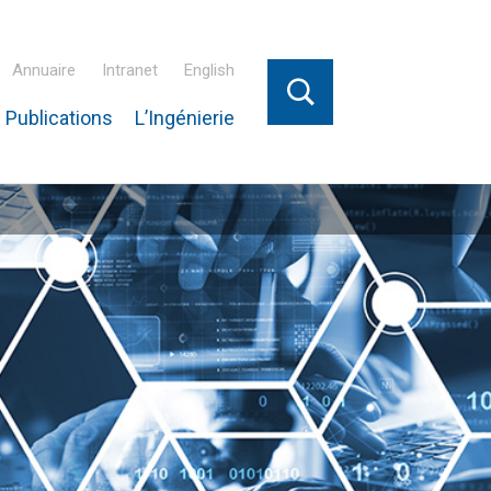
Annuaire
Intranet
English
 Publications
L’Ingénierie