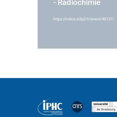
- Radiochimie
https://indico.in2p3.fr/event/40131/