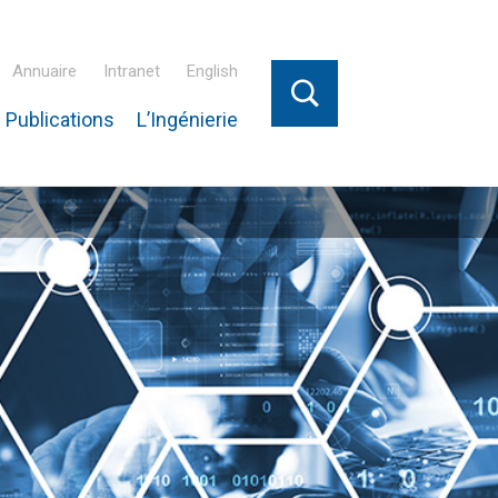
Annuaire
Intranet
English
 Publications
L’Ingénierie