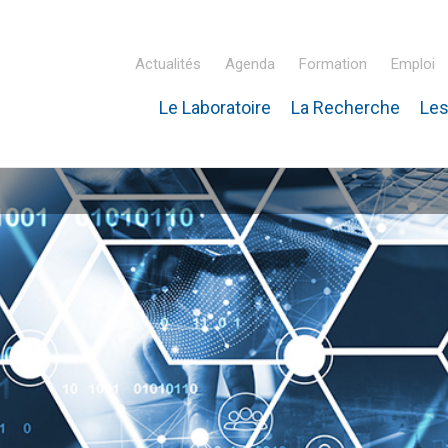
Actualités
Agenda
Formation
Emploi
Le Laboratoire
La Recherche
Les
inaire Hubert Curien – IPHC