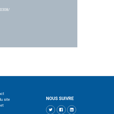
40308/
act
NOUS SUIVRE
du site
net
Twitter
Facebook
LinkedIn