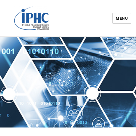
MENU
Institut pluridisciplinaire Hubert
Curien – IPHC