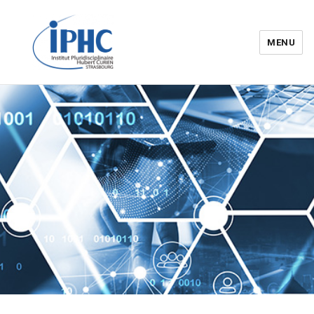
MENU
Institut pluridisciplinaire Hubert
Curien – IPHC