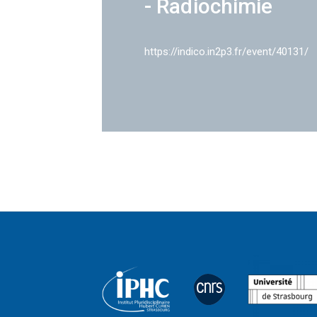
- Radiochimie
https://indico.in2p3.fr/event/40131/