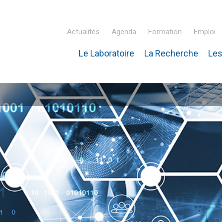
Actualités
Agenda
Formation
Emploi
Le Laboratoire
La Recherche
Les
inaire Hubert Curien – IPHC