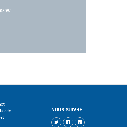
40308/
act
NOUS SUIVRE
du site
net
Twitter
Facebook
LinkedIn