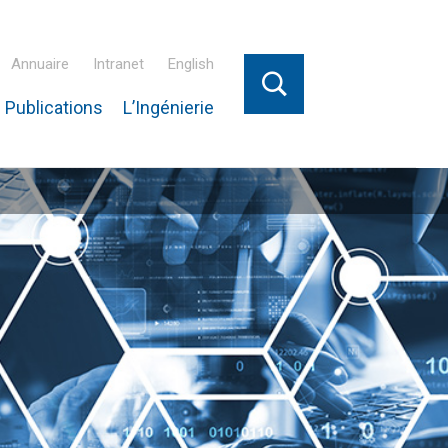
Annuaire
Intranet
English
 Publications
L’Ingénierie