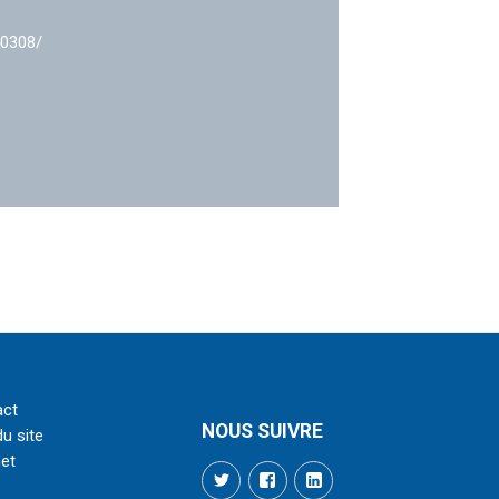
40308/
act
NOUS SUIVRE
du site
net
Twitter
Facebook
LinkedIn