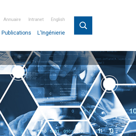
Annuaire
Intranet
English
 Publications
L’Ingénierie