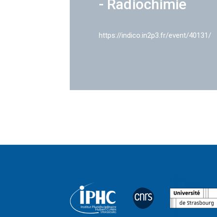
- Radiochimie
https://indico.in2p3.fr/event/40131/