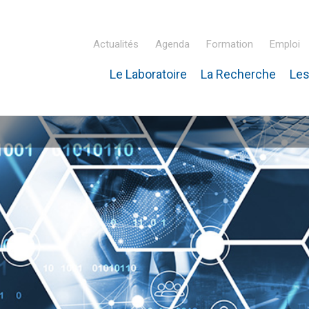
Actualités
Agenda
Formation
Emploi
Le Laboratoire
La Recherche
Les
inaire Hubert Curien – IPHC