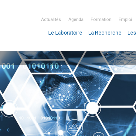
Actualités
Agenda
Formation
Emploi
Le Laboratoire
La Recherche
Les
inaire Hubert Curien – IPHC