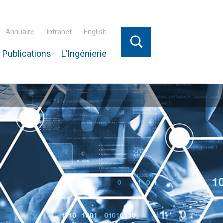
Annuaire
Intranet
English
 Publications
L’Ingénierie