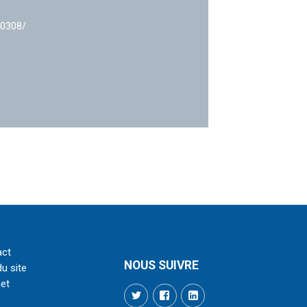
40308/
act
NOUS SUIVRE
du site
net
Twitter
Facebook
LinkedIn