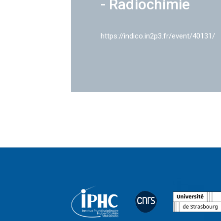
- Radiochimie
https://indico.in2p3.fr/event/40131/