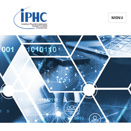
MENU
Institut pluridisciplinaire Hubert
Curien – IPHC