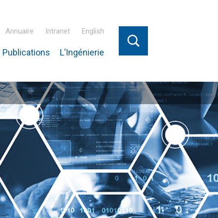
Annuaire
Intranet
English
 Publications
L’Ingénierie