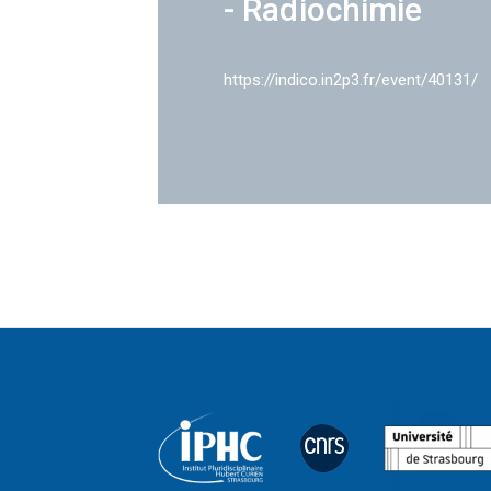
- Radiochimie
https://indico.in2p3.fr/event/40131/