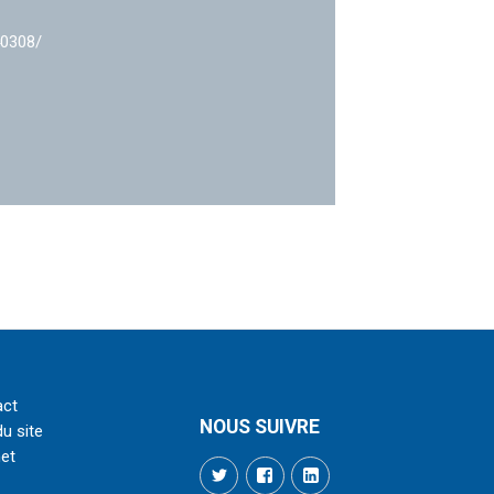
40308/
act
NOUS SUIVRE
du site
net
Twitter
Facebook
LinkedIn