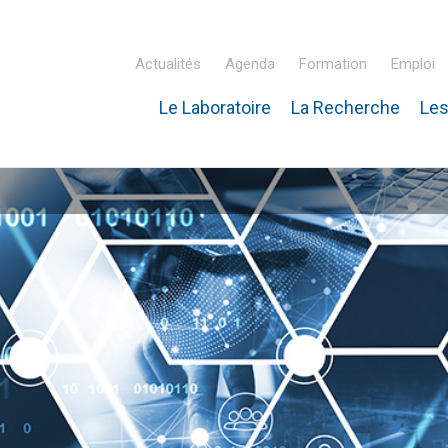
Actualités
Agenda
Formation
Emploi
Le Laboratoire
La Recherche
Les
inaire Hubert Curien – IPHC