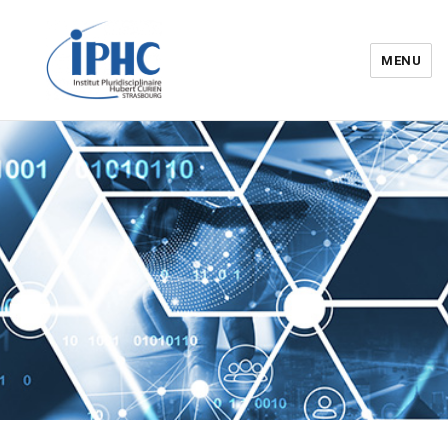
MENU
Institut pluridisciplinaire Hubert
Curien – IPHC