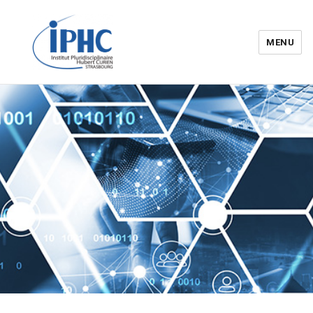
MENU
Institut pluridisciplinaire Hubert
Curien – IPHC