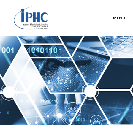
MENU
Institut pluridisciplinaire Hubert
Curien – IPHC