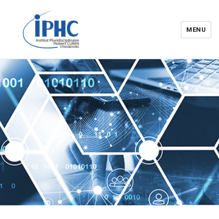
MENU
Institut pluridisciplinaire Hubert
Curien – IPHC