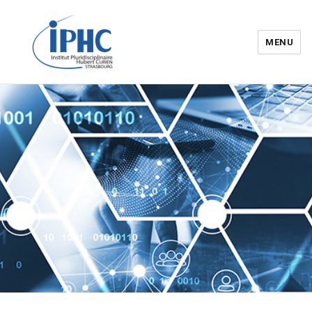
MENU
Institut pluridisciplinaire Hubert
Curien – IPHC