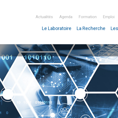
Actualités
Agenda
Formation
Emploi
Le Laboratoire
La Recherche
Les
inaire Hubert Curien – IPHC