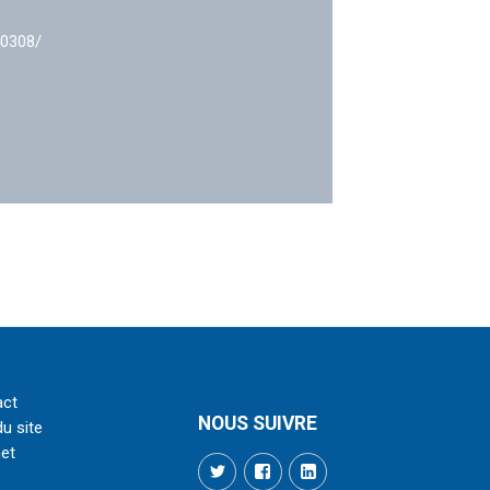
40308/
act
NOUS SUIVRE
du site
net
Twitter
Facebook
LinkedIn