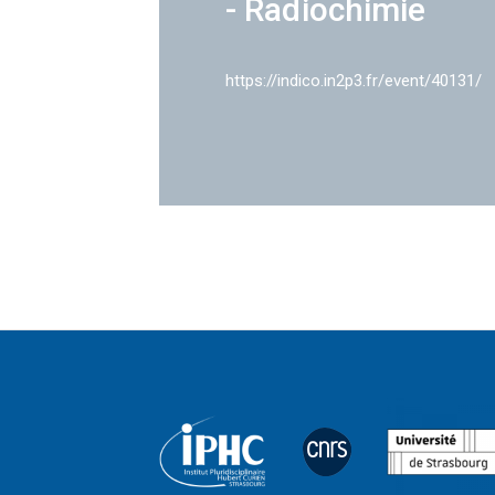
- Radiochimie
https://indico.in2p3.fr/event/40131/