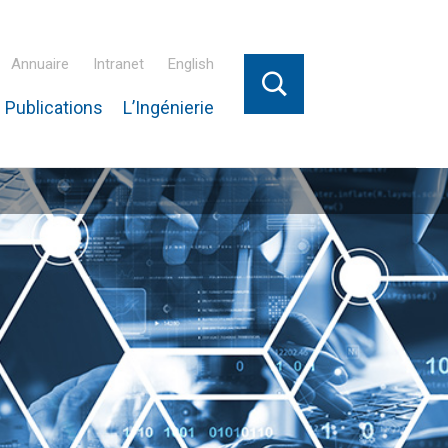
Annuaire
Intranet
English
 Publications
L’Ingénierie