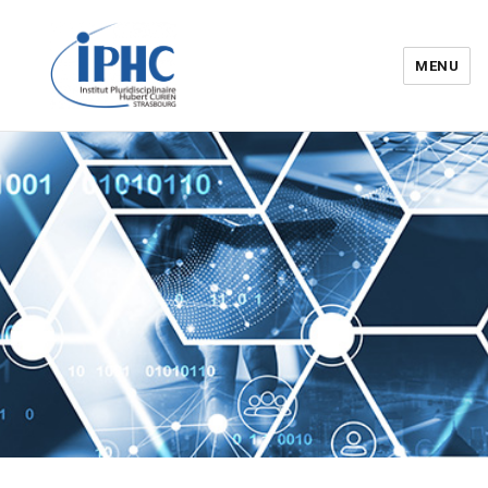
MENU
Institut pluridisciplinaire Hubert
Curien – IPHC