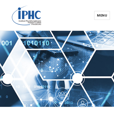
MENU
Institut pluridisciplinaire Hubert
Curien – IPHC