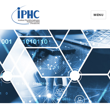
MENU
Institut pluridisciplinaire Hubert
Curien – IPHC