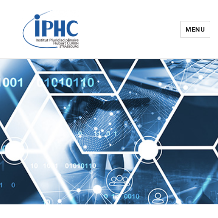
MENU
Institut pluridisciplinaire Hubert
Curien – IPHC