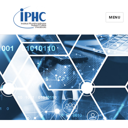
MENU
Institut pluridisciplinaire Hubert
Curien – IPHC