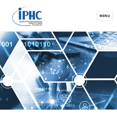
MENU
Institut pluridisciplinaire Hubert
Curien – IPHC