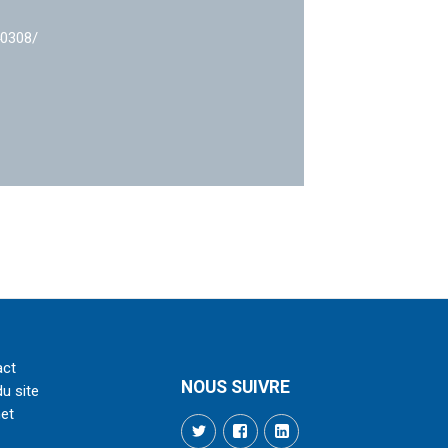
40308/
act
NOUS SUIVRE
du site
net
Twitter
Facebook
LinkedIn