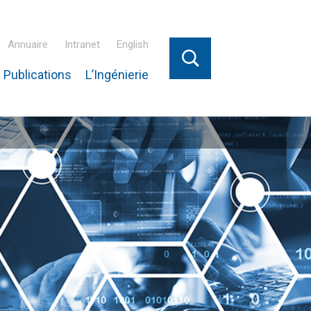
Annuaire
Intranet
English
 Publications
L’Ingénierie