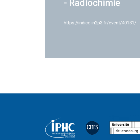
- Radiochimie
https://indico.in2p3.fr/event/40131/