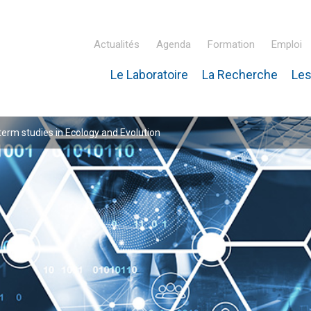
Actualités
Agenda
Formation
Emploi
Le Laboratoire
La Recherche
Les
inaire Hubert Curien – IPHC
rm studies in Ecology and Evolution