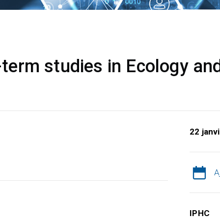
erm studies in Ecology and
22 janv
A
IPHC