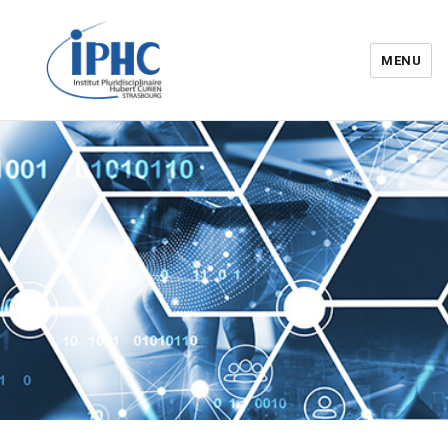
MENU
Institut pluridisciplinaire Hubert
Curien – IPHC