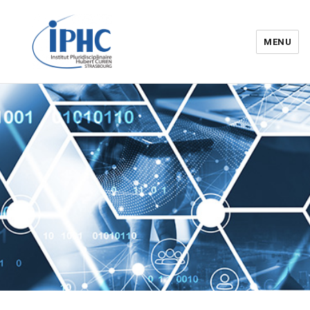
MENU
Institut pluridisciplinaire Hubert
Curien – IPHC